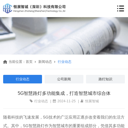
当前位置：
首页
新闻动态
行业动态
行业动态
公司新闻
路灯知识
5G智慧路灯多功能集成，打造智慧城市综合体
行业动态
|
2024-11-25
|
恒展智城
随着科技的飞速发展，5G技术的广泛应用正逐步改变着我们的生活方
式。其中，5G智慧路灯作为智慧城市的重要组成部分，凭借其多功能