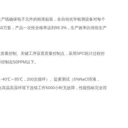
生产线确保电子元件的精准贴装，全自动光学检测设备对每个
0万套，产品一次性合格率达到99.3%，生产效率比传统生产
程质量控制。关键工序设置质量控制点，采用SPC统计过程控
控制在50PPM以下。
0℃～85℃，200次循环）、盐雾测试（5%NaCl溶液，
高温高湿环境下连续工作5000小时无故障，性能指标完全符