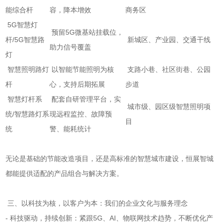
能综合杆
容，降本增效
商务区
5G智慧灯
预留5G微基站挂载位，
杆/5G智慧路
新城区、产业园、交通干线
助力信号覆盖
灯
智慧照明路灯
以智能节能照明为核
支路小巷、社区街巷、公园
杆
心，支持后期拓展
步道
智慧灯杆系
配套自研管理平台，实
城市级、园区级智慧照明项
统/智慧路灯系
现远程监控、故障预
目
统
警、能耗统计
无论是基础的节能改造项目，还是高标准的智慧城市建设，恒展智城
都能提供适配的产品组合与解决方案。
三、以科技为核，以客户为本：我们的企业文化与服务理念
- 科技驱动，持续创新：紧跟5G、AI、物联网技术趋势，不断优化产