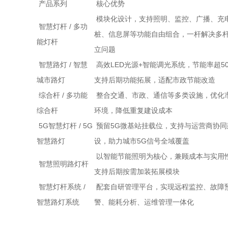
产品系列
核心优势
模块化设计，支持照明、监控、广播、充
智慧灯杆 / 多功
桩、信息屏等功能自由组合，一杆解决多
能灯杆
立问题
智慧路灯 / 智慧
高效LED光源+智能调光系统，节能率超5
城市路灯
支持后期功能拓展，适配市政节能改造
综合杆 / 多功能
整合交通、市政、通信等多类设施，优化
综合杆
环境，降低重复建设成本
5G智慧灯杆 / 5G
预留5G微基站挂载位，支持与运营商协同
智慧路灯
设，助力城市5G信号全域覆盖
以智能节能照明为核心，兼顾成本与实用
智慧照明路灯杆
支持后期按需加装拓展模块
智慧灯杆系统 /
配套自研管理平台，实现远程监控、故障
智慧路灯系统
警、能耗分析、运维管理一体化