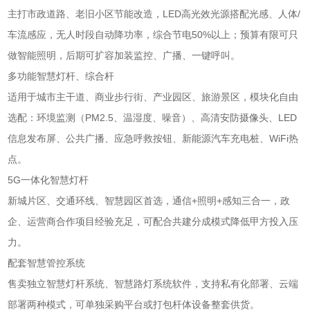
主打市政道路、老旧小区节能改造，LED高光效光源搭配光感、人体/
车流感应，无人时段自动降功率，综合节电50%以上；预算有限可只
做智能照明，后期可扩容加装监控、广播、一键呼叫。
多功能智慧灯杆、综合杆
适用于城市主干道、商业步行街、产业园区、旅游景区，模块化自由
选配：环境监测（PM2.5、温湿度、噪音）、高清安防摄像头、LED
信息发布屏、公共广播、应急呼救按钮、新能源汽车充电桩、WiFi热
点。
5G一体化智慧灯杆
新城片区、交通环线、智慧园区首选，通信+照明+感知三合一，政
企、运营商合作项目经验充足，可配合共建分成模式降低甲方投入压
力。
配套智慧管控系统
售卖独立智慧灯杆系统、智慧路灯系统软件，支持私有化部署、云端
部署两种模式，可单独采购平台或打包杆体设备整套供货。