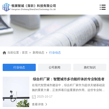
当前位置：
首页
新闻动态
行业动态
行业动态
公司新闻
路灯知识
综合杆厂家：智慧城市多功能杆体的专业制造者
在现代智慧城市建设中，综合杆厂家作为提供关键基础设
施的重要力量，正发挥着日益重要的作用。这些专业制造
商不仅生产高质量的多功能杆体，更通过技术创新和系统
2025-10-17
集成，为城市数字化转型提供坚实的硬件支撑。 综合杆
查看详情
厂家的核心竞争力体现在其综合技术实力上。优秀的厂家